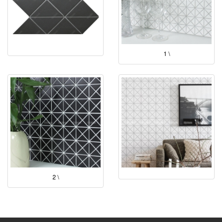
1 \
2 \