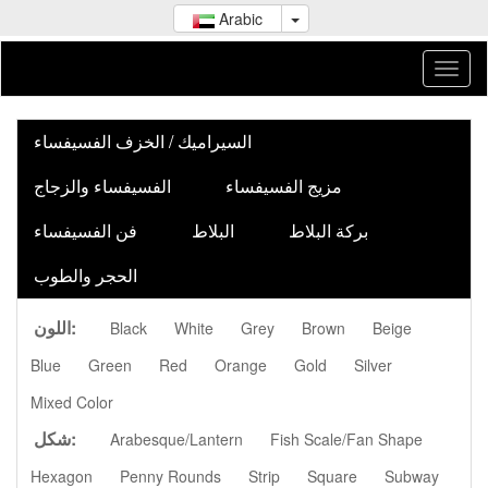
Arabic
السيراميك / الخزف الفسيفساء
مزيج الفسيفساء
الفسيفساء والزجاج
بركة البلاط
البلاط
فن الفسيفساء
الحجر والطوب
اللون:
Black
White
Grey
Brown
Beige
Blue
Green
Red
Orange
Gold
Silver
Mixed Color
شكل:
Arabesque/Lantern
Fish Scale/Fan Shape
Hexagon
Penny Rounds
Strip
Square
Subway