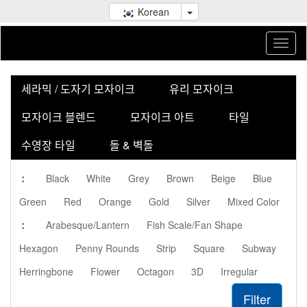
Korean
세라믹 / 도자기 모자이크
유리 모자이크
모자이크 블렌드
모자이크 아트
타일
수영장 타일
돌 & 벽돌
:
Black
White
Grey
Brown
Beige
Blue
Green
Red
Orange
Gold
Silver
Mixed Color
:
Arabesque/Lantern
Fish Scale/Fan Shape
Hexagon
Penny Rounds
Strip
Square
Subway
Herringbone
Flower
Octagon
3D
Irregular
Filter